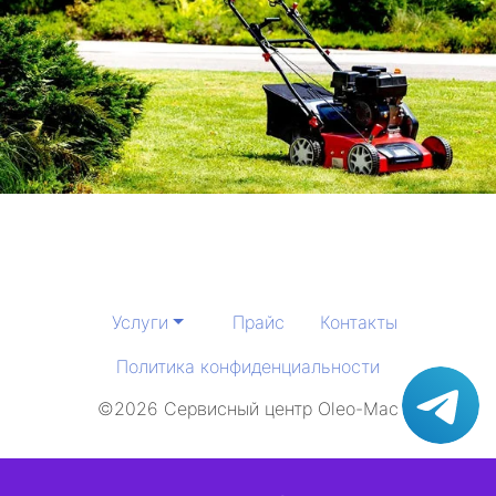
метро Тургеневская
метро Тимирязевская
метро Технопарк
метро Щелковская
метро Чистые пруды
метро Тушинская
Услуги
Прайс
Контакты
метро Третьяковская
Политика конфиденциальности
метро Улица академика Янгеля
©2026 Сервисный центр Oleo-Mac
метро Царицыно