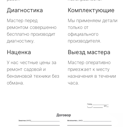
метро Октябрьское поле
Диагностика
Комплектующие
метро Медведково
Мастер перед
Мы применяем детали
ремонтом совершенно
только от
метро Нахимовский Проспект
бесплатно производит
официального
диагностику.
производителя.
метро Коломенская
Наценка
Выезд мастера
метро Парк Победы
У нас честные цены за
Мастер оперативно
ремонт садовой и
приезжает к месту
метро Парк Культуры
бензиновой техники без
назначения в течении
обмана.
часа.
метро Пролетарская
метро Новоясеневская
метро Отрадное