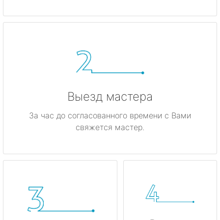
метро Динамо
метро Киевская
метро Красные ворота
метро Кузнецкий мост
Выезд мастера
метро Калужская
За час до согласованного времени с Вами
свяжется мастер.
метро Дмитровская
метро Домодедовская
метро Крылатское
метро Лубянка