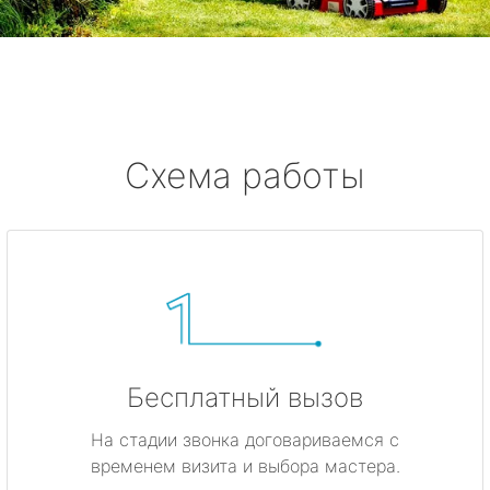
метро Жулебино
метро Ботанический сад
метро Боровицкая
Схема работы
метро Войковская
метро Кунцевская
метро Кропоткинская
метро Китай-город
Бесплатный вызов
метро ВДНХ
На стадии звонка договариваемся с
временем визита и выбора мастера.
метро Владыкино