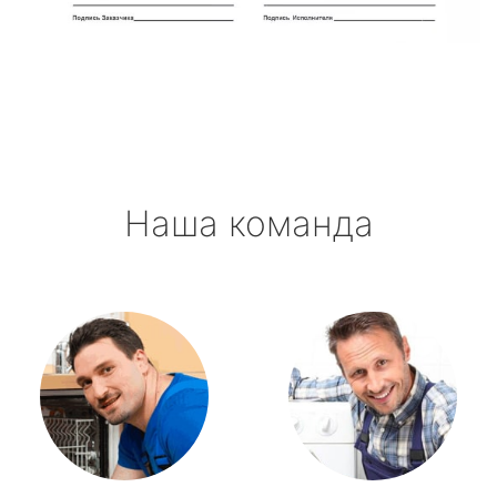
метро Октябрьская
метро Полянка
метро Орехово
Наша команда
метро Первомайская
метро Саларьево
метро Пушкинская
метро Проспект Мира
метро Пражская
метро Павелецкая