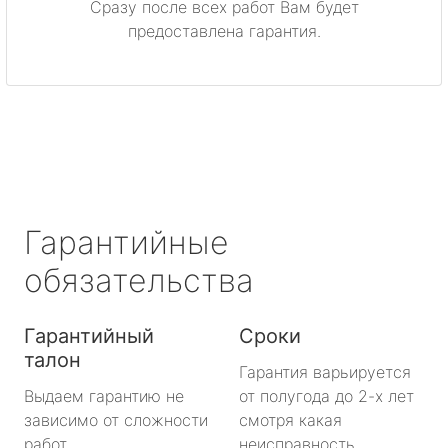
Сразу после всех работ Вам будет
метро Каширская
предоставлена гарантия.
метро Митино
метро Охотный ряд
метро Лермонтовский проспект
метро Ленинский проспект
Гарантийные
метро Нагорная
обязательства
метро Кантемировская
Гарантийный
Сроки
талон
метро Молодежная
Гарантия варьируется
Выдаем гарантию не
от полугода до 2-х лет
метро Преображенская площадь
зависимо от сложности
смотря какая
работ.
неисправность.