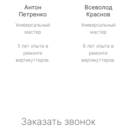
Антон
Всеволод
метро Рижская
Петренко
Краснов
метро Севастопольская
Универсальный
Универсальный
мастер
мастер
метро Сокол
5 лет опыта в
8 лет опыта в
метро Строгино
ремонте
ремонте
вертикуттеров.
вертикуттеров.
метро Тропарёво
метро Сходненская
метро Свиблово
метро Серпуховская
Заказать звонок
метро Театральная