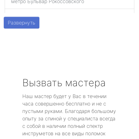
метро Бульвар Рокоссовского
метро Беговая
Развернуть
метро Алексеевская
метро Алтуфьево
метро Аэропорт
метро Волоколамская
Вызвать мастера
метро Воробьевы горы
Наш мастер будет у Вас в течении
часа совершенно бесплатно и не с
метро Волгоградский проспект
пустыми руками. Благодаря большому
опыту за спиной у специалиста всегда
метро Бабушкинская
с собой в наличии полный спектр
инструметов на все виды поломок
метро Бульвар Дмитрия Донского