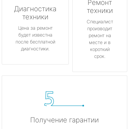
Ремонт
метро Котельники
Диагностика
техники
техники
метро Коньково
Специалист
Цена за ремонт
производит
будет известна
метро Менделеевская
ремонт на
после бесплатной
месте и в
диагностики.
короткий
метро Красногвардейская
срок.
метро Мякинино
метро Фрунзенская
метро Кузьминки
метро Китай-город
Получение гарантии
метро Нагатинская