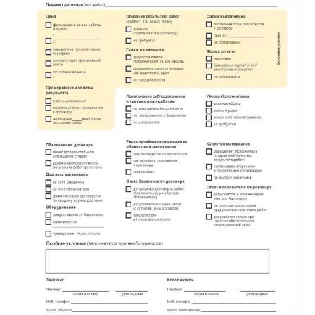
метро Маяковская
метро Площадь Революции
метро Проспект Вернадского
метро Планерная
метро Новые Черёмушки
метро Петровско-Разумовская
метро Новокузнецкая
метро Партизанская
метро Румянцево
метро Полежаевская