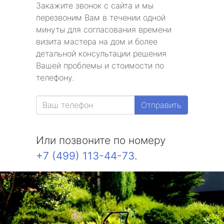
Закажите звонок с сайта и мы
метро Славянский бульвар
перезвоним Вам в течении одной
минуты для согласования времени
метро Университет
визита мастера на дом и более
детальной консультации решения
метро Текстильщики
Вашей проблемы и стоимости по
телефону.
метро Сухаревская
Отправить
метро Тульская
метро Тверская
Или позвоните по номеру
+7 (499) 113-44-73
.
метро Смоленская
метро Черкизовская
метро Таганская