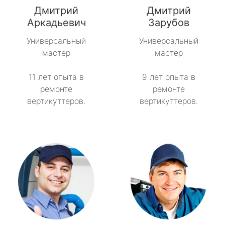
Дмитрий
Дмитрий
метро Пятницкое шоссе
Аркадьевич
Зарубов
Универсальный
Универсальный
метро Сокольники
мастер
мастер
метро Рязанский проспект
11 лет опыта в
9 лет опыта в
ремонте
ремонте
метро Профсоюзная
вертикуттеров.
вертикуттеров.
метро Савеловская
метро Речной вокзал
метро Семеновская
метро Спортивная
метро Спартак