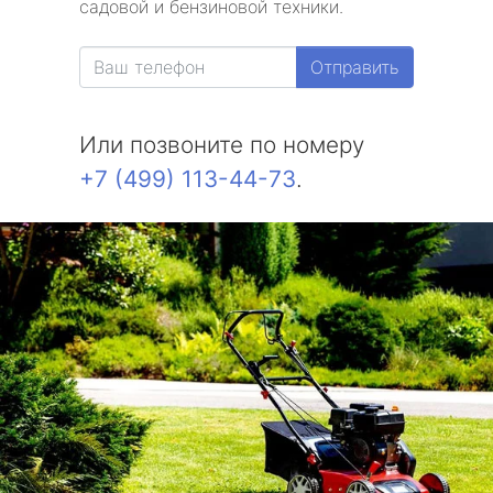
садовой и бензиновой техники.
метро Белорусская
Отправить
метро Измайловская
Или позвоните по номеру
метро Красносельская
+7 (499) 113-44-73
.
метро Выхино
метро Беляево
метро Бибирево
метро Водный стадион
метро Курская
метро Комсомольская