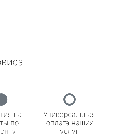
рвиса
тия на
Универсальная
ты по
оплата наших
онту
услуг