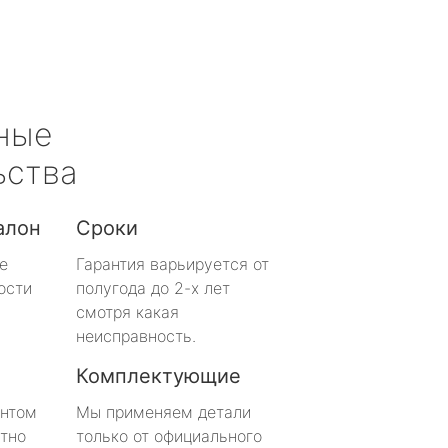
ные
ьства
алон
Сроки
е
Гарантия варьируется от
ости
полугода до 2-х лет
смотря какая
неисправность.
Комплектующие
онтом
Мы применяем детали
тно
только от официального