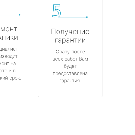
монт
Получение
хники
гарантии
циалист
Сразу после
изводит
всех работ Вам
монт на
будет
сте и в
предоставлена
кий срок.
гарантия.