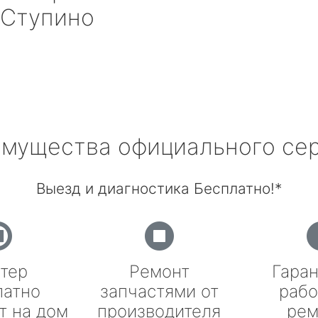
 Ступино
мущества официального се
Выезд и диагностика Бесплатно!*
тер
Ремонт
Гаран
латно
запчастями от
рабо
т на дом
производителя
рем