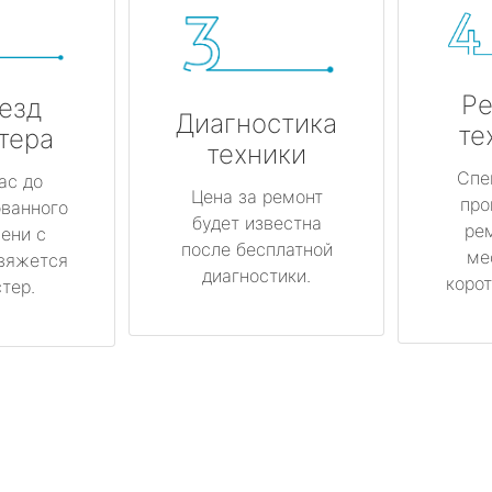
Ре
езд
Диагностика
те
тера
техники
Спе
ас до
Цена за ремонт
про
ованного
будет известна
ре
ени с
после бесплатной
ме
вяжется
диагностики.
корот
тер.