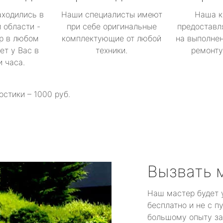
аходились в
Наши специалисты имеют
Наша к
 области -
при себе оригинальные
предоставл
р в любом
комплектующие от любой
на выполнен
ет у Вас в
техники.
ремонту 
и часа.
остики – 1000 руб.
Вызвать 
Наш мастер будет 
бесплатно и не с п
большому опыту за