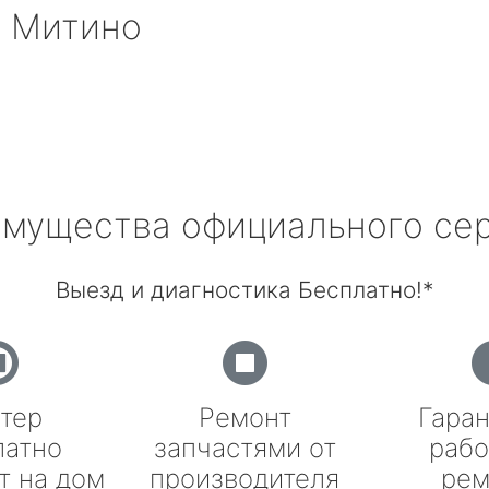
 Митино
мущества официального се
Выезд и диагностика Бесплатно!*
тер
Ремонт
Гаран
латно
запчастями от
рабо
т на дом
производителя
рем