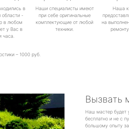
аходились в
Наши специалисты имеют
Наша к
 области -
при себе оригинальные
предоставл
р в любом
комплектующие от любой
на выполнен
ет у Вас в
техники.
ремонту 
и часа.
остики – 1000 руб.
Вызвать 
Наш мастер будет 
бесплатно и не с п
большому опыту за