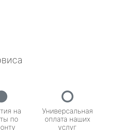
рвиса
тия на
Универсальная
ты по
оплата наших
онту
услуг