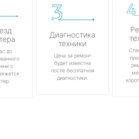
Ре
езд
Диагностика
те
тера
техники
Спе
ас до
Цена за ремонт
про
ованного
будет известна
ре
ени с
после бесплатной
ме
вяжется
диагностики.
корот
тер.