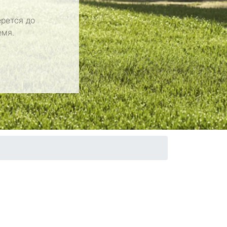
рется до
емя.