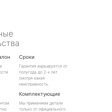
ные
ьства
алон
Сроки
е
Гарантия варьируется от
ости
полугода до 2-х лет
смотря какая
неисправность.
Комплектующие
онтом
Мы применяем детали
тно
только от официального