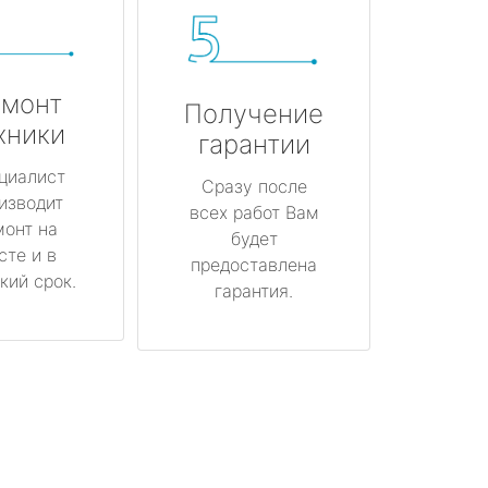
монт
Получение
хники
гарантии
циалист
Сразу после
изводит
всех работ Вам
монт на
будет
сте и в
предоставлена
кий срок.
гарантия.