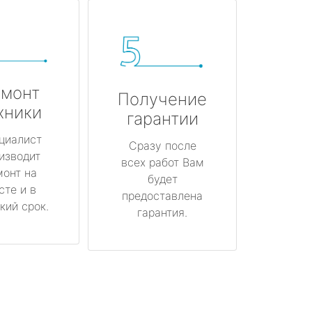
монт
Получение
хники
гарантии
циалист
Сразу после
изводит
всех работ Вам
монт на
будет
сте и в
предоставлена
кий срок.
гарантия.