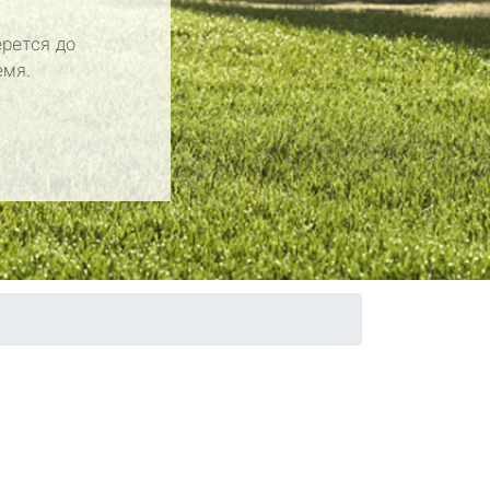
рется до
емя.