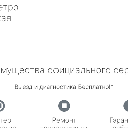
етро
кая
мущества официального се
Выезд и диагностика Бесплатно!*
тер
Ремонт
Гаран