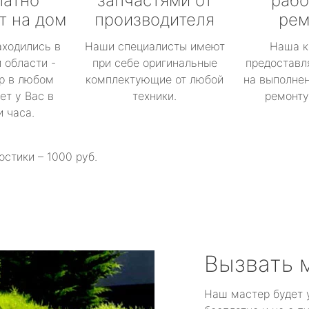
латно
запчастями от
рабо
т на дом
производителя
рем
аходились в
Наши специалисты имеют
Наша к
 области -
при себе оригинальные
предоставл
р в любом
комплектующие от любой
на выполнен
ет у Вас в
техники.
ремонту 
и часа.
остики – 1000 руб.
Вызвать 
Наш мастер будет 