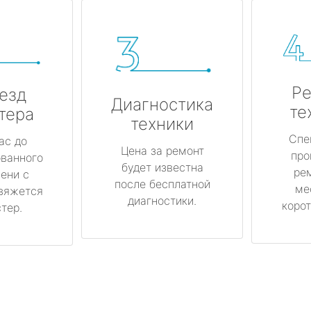
Ре
езд
Диагностика
те
тера
техники
Спе
ас до
Цена за ремонт
про
ованного
будет известна
ре
ени с
после бесплатной
ме
вяжется
диагностики.
корот
тер.