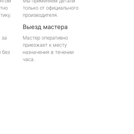
онтом
Мы применяем детали
тно
только от официального
тику.
производителя.
Выезд мастера
 за
Мастер оперативно
приезжает к месту
 без
назначения в течении
часа.