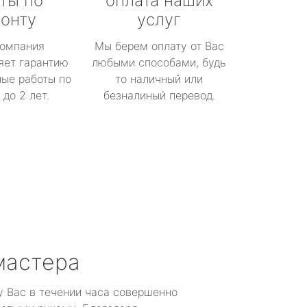
ты по
оплата наших
онту
услуг
омпания
Мы берем оплату от Вас
яет гарантию
любыми способами, будь
ые работы по
то наличный или
до 2 лет.
безналиный перевод.
мастера
у Вас в течении часа совершенно